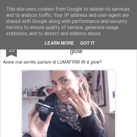
Francesca Cappelletti
Model - blogger -designer- image consultant FOR COLLABRATION: francesca@cit-consult.com
This site uses cookies from Google to deliver its services
and to analyze traffic. Your IP address and user-agent are
shared with Google along with performance and security
metrics to ensure quality of service, generate usage
statistics, and to detect and address abuse.
Io amo questa crema!!! Lumafirm lift &
MAR
LEARN MORE
GOT IT
25
glow
Avete mai sentito parlare di LUMAFIRM
lift & glow
?