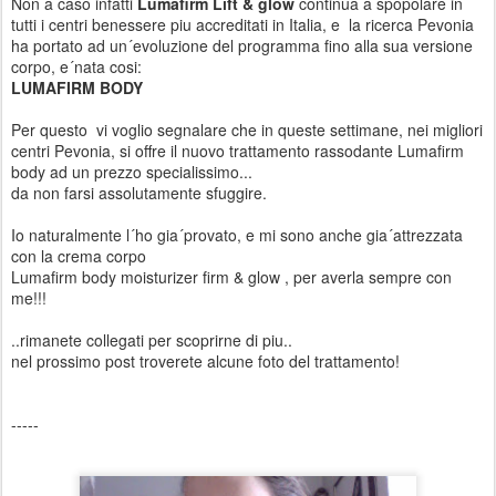
Non a caso infatti
Lumafirm Lift & glow
continua a spopolare in
tutti i centri benessere piu accreditati in Italia, e la ricerca Pevonia
ha portato ad un´evoluzione del programma fino alla sua versione
corpo, e´nata cosi:
LUMAFIRM BODY
Per questo vi voglio segnalare che in queste settimane, nei migliori
centri Pevonia, si offre il nuovo trattamento rassodante Lumafirm
body ad un prezzo specialissimo...
da non farsi assolutamente sfuggire.
Io naturalmente l´ho gia´provato, e mi sono anche gia´attrezzata
con la crema corpo
Lumafirm body moisturizer firm & glow , per averla sempre con
me!!!
..rimanete collegati per scoprirne di piu..
nel prossimo post troverete alcune foto del trattamento!
-----