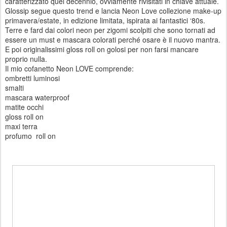
caratterizzato quel decennio, ovviamente rivisitati in chiave attuale.
Glossip segue questo trend e lancia Neon Love collezione make-up
primavera/estate, in edizione limitata, ispirata ai fantastici ‘80s.
Terre e fard dai colori neon per zigomi scolpiti che sono tornati ad
essere un must e mascara colorati perché osare è il nuovo mantra.
E poi originalissimi gloss roll on golosi per non farsi mancare
proprio nulla.
Il mio cofanetto Neon LOVE comprende:
ombretti luminosi
smalti
mascara waterproof
matite occhi
gloss roll on
maxi terra
profumo roll on