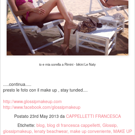
io e mia sorella a Rimini - bikini Le Naty
.....continua.....
presto le foto con il make up , stay tunded....
http://www.glossipmakeup.com
http://www.facebook.com/glossipmakeup
Postato
23rd May 2013
da
CAPPELLETTI FRANCESCA
Etichette:
blog
blog di francesca cappelletti
Glossip
glossipmakeup
lenaty beachwear
make up conveniente
MAKE UP