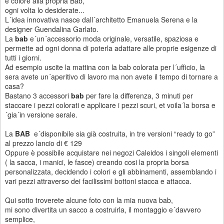
e colore alla propria Bab,
ogni volta lo desiderate...
L´idea innovativa nasce dall´architetto Emanuela Serena e la
designer Guendalina Garlato.
La
bab
e´un´accessorio moda originale, versatile, spaziosa e
permette ad ogni donna di poterla adattare alle proprie esigenze di
tutti i giorni.
Ad esempio uscite la mattina con la bab colorata per l´ufficio, la
sera avete un´aperitivo di lavoro ma non avete il tempo di tornare a
casa?
Bastano 3 accessori
bab
per fare la differenza, 3 minuti per
staccare i pezzi colorati e applicare i pezzi scuri, et voila´la borsa e
´gia´in versione serale.
La
BAB
e´disponibile sia già costruita, in tre versioni “ready to go”
al prezzo lancio di € 129
Oppure è possibile acquistare nei negozi Caleidos i singoli elementi
( la sacca, i manici, le fasce) creando cosi la propria borsa
personalizzata, decidendo i colori e gli abbinamenti, assemblando i
vari pezzi attraverso dei facilissimi bottoni stacca e attacca.
Qui sotto troverete alcune foto con la mia nuova bab,
mi sono divertita un sacco a costruirla, il montaggio e´davvero
semplice,