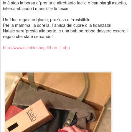
in 3 step la borsa e´pronta e altrettanto facile e´cambiargli aspetto,
intercambiando i mancici e le fasce.
Un´idea regalo originale, preziosa e irresistibile.
Per la mamma, la sorella, l´amica del cuore o la fidanzata!
Natale sara´presto alle porte, e una bab potrebbe davvero essere il
regalo che state cercando!
http://www.caleidoshop.it/bab_it.php