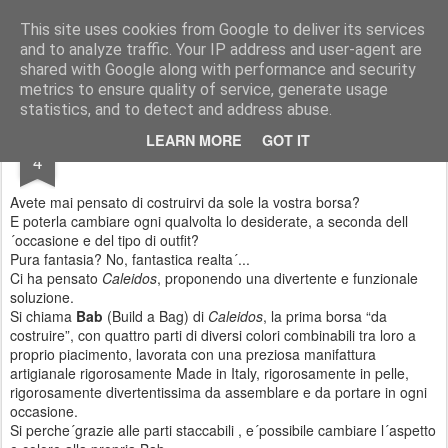
Francesca Cappelletti
Model - blogger -designer- image consultant FOR COLLABRATION: francesca@cit-consult.com
This site uses cookies from Google to deliver its services
and to analyze traffic. Your IP address and user-agent are
shared with Google along with performance and security
metrics to ensure quality of service, generate usage
statistics, and to detect and address abuse.
NOV
LEARN MORE
GOT IT
Bab...la borsa dai 1000 volti
4
Avete mai pensato di costruirvi da sole la vostra borsa?
E poterla cambiare ogni qualvolta lo desiderate, a seconda dell
´occasione e del tipo di outfit?
Pura fantasia? No, fantastica realta´...
Ci ha pensato
Caleidos
, proponendo una divertente e funzionale
soluzione.
Si chiama
Bab
(Build a Bag) di
Caleidos
, la prima borsa “da
costruire”, con quattro parti di diversi colori combinabili tra loro a
proprio piacimento, lavorata con una preziosa manifattura
artigianale rigorosamente Made in Italy, rigorosamente in pelle,
rigorosamente divertentissima da assemblare e da portare in ogni
occasione.
Si perche´grazie alle parti staccabili , e´possibile cambiare l´aspetto