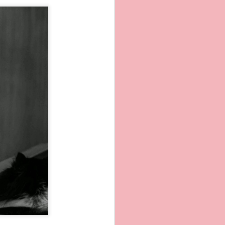
a mare , oppure
tempo le abbiano
nestre e gradinate che
con l´immagine dal mare
azionale. Vale la pena