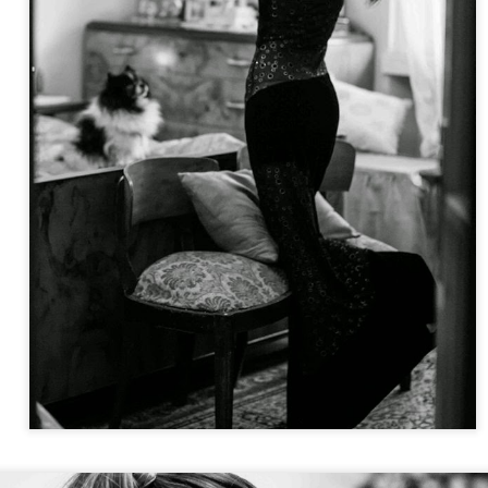
Mini Guida di Procida
raccontata attraverso i miei occhi:
Come vi avevo promesso nel mio ultimo racconto,
vi porto con me a scoprire tutto ciò che c´e´da vedere a Procida.
, tranquilla e autentica.
utto il Golfo di Napoli, e si distingue dalle altre per il suo fascino autentic
oria e da una tradizione fondata sulla pesca e da un´identita´marittima.