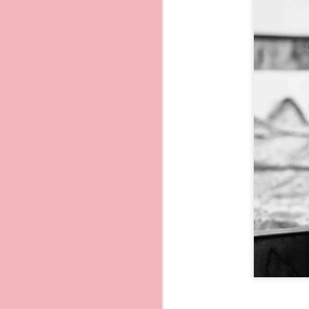
Ricca di tradizioni, cul
ammirarli ...Scrittori e
Ma andiamo a vedere assi
del mondo.