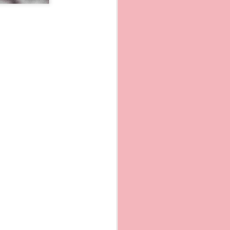
da qui e´uno dei motivi
 per ergastolani, e´stato
gioso e culturale, l