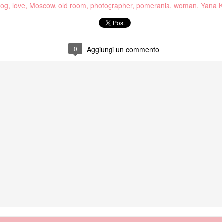
dog
love
Moscow
old room
photographer
pomerania
woman
Yana 
0
Aggiungi un commento
la son arrivata a piedi costeggiando il mare, e dopo una bella passeggiata
seguendo sulla destra si arriva all´
iserva naturale di rara bellezza,
 settembre non era visitabile.
a vulcanica e´caratterizzata da sabbia nera molto suggestiva, le acque 
o nel periodo di settembre quando l´ho visitata io)