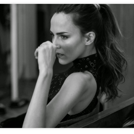
assoluto di Procida e´ la Corricella.
 borgo dei pescatori piu antico dell´isola di Procida , e´raggiungibile vi
 1 km dal porto dove vi lascia il traghetto/ aliscafo.
plosione di case colorate, sono le case dei pescatori e si dice che un 
scerle dal mare....
ettonico unico, incastonate una all´altra s´intercciano archi, cupole fi
eraviglia! Non a caso Apple nel 2015 ha pubblicizzato i loro prodotti 
go.
no molti ristoranti e una gelateria Chiaro di Luna che fa un gelato sens
e la bellezza e la tranquillità di questo magico luogo.