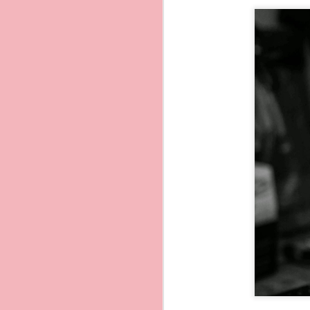
1. La Corricella
Il mio luogo prefeito in 
Marina di Corricella e´il
percorrendo a piedi circa
Il piccolo borgo e´un´es
colorate cosi per ricono
Sono un complesso archit
danno vita a una vera m
di questo bellissimo bor
Lungo la Coricella ci so
accomodarsi e assaporar