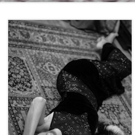
iunge Terra Murata, tappa obbligata per chi visita Procida. Il panorama 
realizzato delle foto al tramonto che fanno emozionare.
terno del borgo di Terra Murata , e´stato per molti anni un penitenziario
 e´visitabile su appuntamento.
o di Terra Murata anche l´Abbazia di San Michele (XVI sec.) nucleo reli
piu ricche e prestigiose dell´Italia Meridionale.
onastero di Santa Margherita.