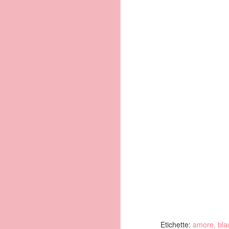
Curiosità da insider:
Un grazie speciale a Tat
Nel carcere di Procida, situ
nunziale dai detenuti...
Sempre nei pressi di Terra M
intonavano dei canti con la 
Etichette:
amore
bla