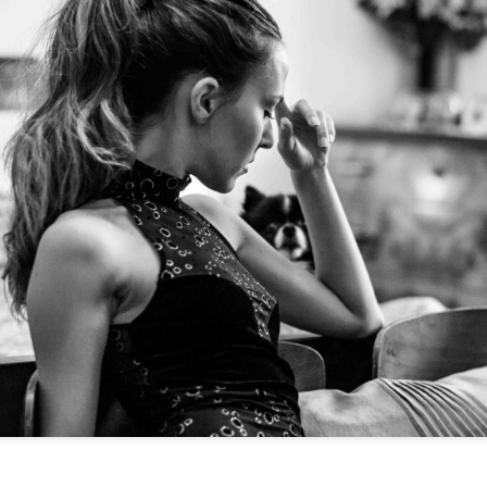
tura e una gastronomia prelibata , gode di paesaggi mozzafiato che ispira
 registi di fama mondiale si sono lasciati incantare e hanno tratto grande
eme tutte le tappe che ho visitato durante il mio soggiorno sulla´isola