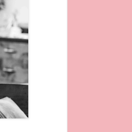
no chi ha la fortuna di
 ispirazione da essa.
 dei pescatori piu bella