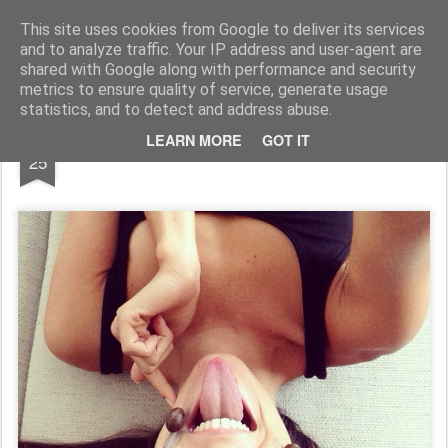
Francesca Cappelletti
Model - blogger -designer- image consultant FOR COLLABRATION: francesca@cit-consult.com
This site uses cookies from Google to deliver its services
and to analyze traffic. Your IP address and user-agent are
shared with Google along with performance and security
metrics to ensure quality of service, generate usage
statistics, and to detect and address abuse.
AUG
LEARN MORE
GOT IT
La bellezza vien dalla lumaca
25