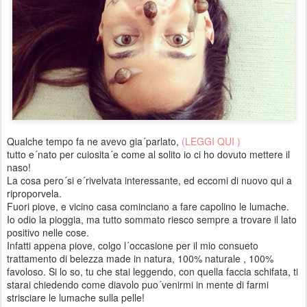
Qualche tempo fa ne avevo gia´parlato,
(LEGGI QUI )
tutto e´nato per cuiosita´e come al solito io ci ho dovuto mettere il
naso!
La cosa pero´si e´rivelvata interessante, ed eccomi di nuovo qui a
riproporvela.
Fuori piove, e vicino casa cominciano a fare capolino le lumache.
Io odio la pioggia, ma tutto sommato riesco sempre a trovare il lato
positivo nelle cose.
Infatti appena piove, colgo l´occasione per il mio consueto
trattamento di belezza made in natura, 100% naturale , 100%
favoloso. Si lo so, tu che stai leggendo, con quella faccia schifata, ti
starai chiedendo come diavolo puo´venirmi in mente di farmi
strisciare le lumache sulla pelle!