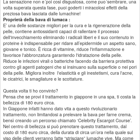
La sensazione non e´poi cosi disgustosa, come puo´sembrare, una
volta superata questa fase, puoi goderti i miracolosi effetti della
preziosa bava lasciata dalle lumachine!
Proprietà della bava di lumaca :
E’ una delle sostanze migliori per la cura e la rigenerazione della
pelle, contiene antiossidanti capaci di rallentare il processo
dell'invecchiamento eliminando i radicali liberi e il suo contenuto in
proteine è indispensabile per ridare all’epidermide un aspetto sano,
giovane e tonico. È ricca di vitamine, riduce l'infiammazione e
favorisce l'abbronzatura garantendo l'idratazione della pelle.
Riduce le infezioni virali o batteriche facendo da barriera protettiva
contro gli agenti patogeni che si insinuano sulla superficie o nei pori
della pelle. Migliora inoltre l'elasticità e gli inestetismi, cura l'acne,
le cicatrici, le smagliature e le scottature.
Questa volta ti ho convinto?
Pensa che se provi il trattamento in giappone in una spa, ti costa la
bellezza di 180 euro circa.
In Giappone infatti hanno dato vita a questo rivoluzionario
trattamento, non limitandosi a prelevare la bava per farne crema,
bensì creando un percorso chiamato ‘Celebrity Escargot Course’.
Nel centro di bellezza si può prenotare questo trattamento, dal
costo di 180 euro circa, della durata di circa un’ora nella quale sul
viso delle clienti verranno fatte “strisciare” lumache vive. Ma come