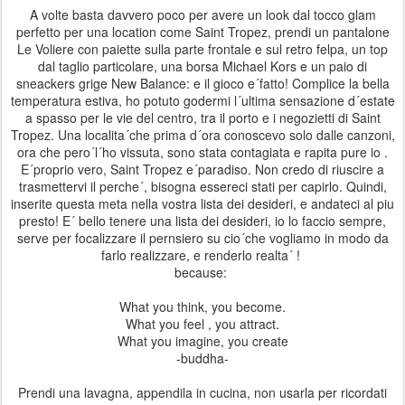
A volte basta davvero poco per avere un look dal tocco glam
perfetto per una location come Saint Tropez, prendi un pantalone
Le Voliere con paiette sulla parte frontale e sul retro felpa, un top
dal taglio particolare, una borsa Michael Kors e un paio di
sneackers grige New Balance: e il gioco e´fatto! Complice la bella
temperatura estiva, ho potuto godermi l´ultima sensazione d´estate
a spasso per le vie del centro, tra il porto e i negozietti di Saint
Tropez. Una localita´che prima d´ora conoscevo solo dalle canzoni,
ora che pero´l´ho vissuta, sono stata contagiata e rapita pure io .
E´proprio vero, Saint Tropez e´paradiso. Non credo di riuscire a
trasmettervi il perche´, bisogna essereci stati per capirlo. Quindi,
inserite questa meta nella vostra lista dei desideri, e andateci al piu
presto! E´ bello tenere una lista dei desideri, io lo faccio sempre,
serve per focalizzare il pernsiero su cio´che vogliamo in modo da
farlo realizzare, e renderlo realta´ !
because:
What you think, you become.
What you feel , you attract.
What you imagine, you create
-buddha-
Prendi una lavagna, appendila in cucina, non usarla per ricordati