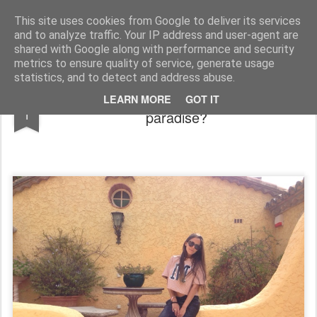
Francesca Cappelletti
Model - blogger -designer- image consultant FOR COLLABRATION: francesca@cit-consult.com
This site uses cookies from Google to deliver its services
and to analyze traffic. Your IP address and user-agent are
shared with Google along with performance and security
metrics to ensure quality of service, generate usage
statistics, and to detect and address abuse.
You were never told that Saint Tropez is
OCT
LEARN MORE
GOT IT
1
paradise?