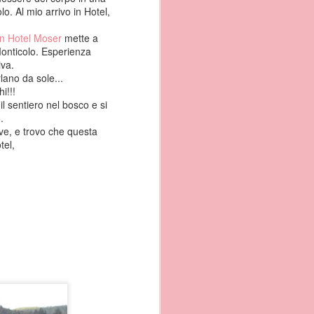
no chi ha la fortuna di
lo. Al mio arrivo in Hotel,
 ispirazione da essa.
 dei pescatori piu bella
n Hotel Moser
mette a
 Monticolo. Esperienza
iva.
lano da sole...
i!!!
il sentiero nel bosco e si
o.
ve, e trovo che questa
tel,