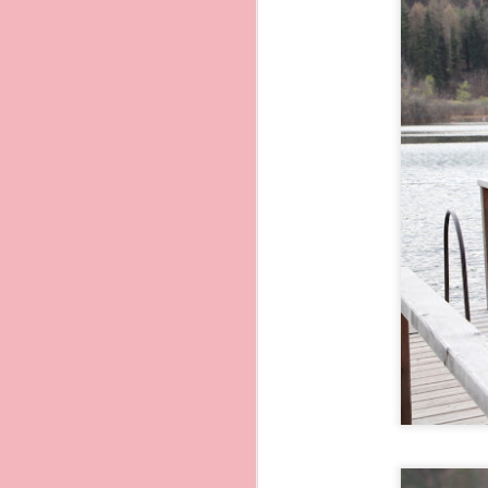
2. Terra Murata
Dalla Corricella si ragg
di maggior fascino. Ho 
Palazzo d´Avalos, all´in
dismesso nel 1988 e ora
Da non perdere nel borg
´abbazia extra le chiese 
Da visitare inoltre il m