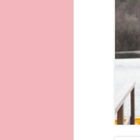
Curiosità da insider:
Un grazie speciale a Tat
Nel carcere di Procida, situ
nunziale dai detenuti...
Sempre nei pressi di Terra M
intonavano dei canti con la 