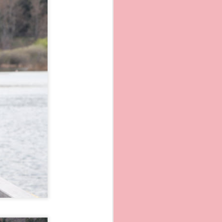
vano preparare il corredo
i da Procida. ..
Insieme
mare.