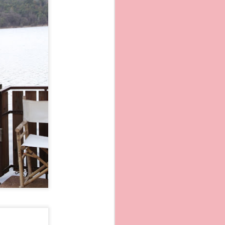
a mare , oppure
tempo le abbiano
nestre e gradinate che
con l´immagine dal mare
azionale. Vale la pena