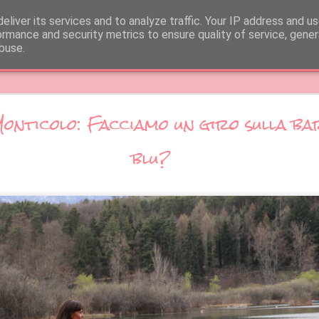
esigner- image consultant FOR COLLABRATION: fran
eliver its services and to analyze traffic. Your IP address and u
ormance and security metrics to ensure quality of service, gene
buse.
lide
Vieni, ti porto a Procida !
Monticolo: Facciamo un giro sulla ba
blu?