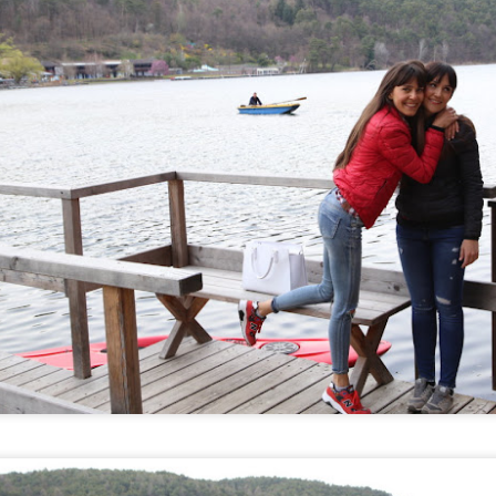
assoluto di Procida e´ la Corricella.
 borgo dei pescatori piu antico dell´isola di Procida , e´raggiungibile vi
 1 km dal porto dove vi lascia il traghetto/ aliscafo.
plosione di case colorate, sono le case dei pescatori e si dice che un 
scerle dal mare....
ettonico unico, incastonate una all´altra s´intercciano archi, cupole fi
eraviglia! Non a caso Apple nel 2015 ha pubblicizzato i loro prodotti 
go.
no molti ristoranti e una gelateria Chiaro di Luna che fa un gelato sens
e la bellezza e la tranquillità di questo magico luogo.