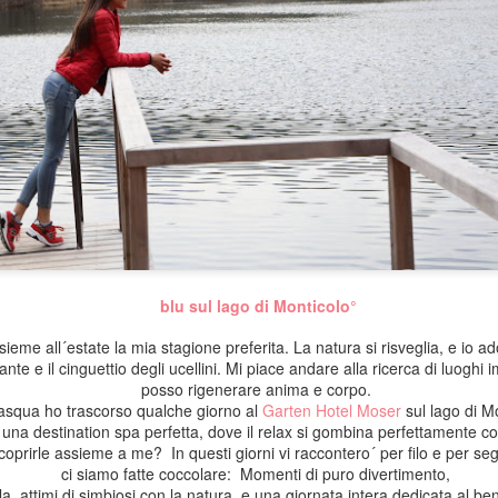
blu sul lago di Monticolo°
Mini Guida di Procida
raccontata attraverso i miei occhi:
ieme all´estate la mia stagione preferita. La natura si risveglia, e io ad
 piante e il cinguettio degli ucellini. Mi piace andare alla ricerca di luogh
Come vi avevo promesso nel mio ultimo racconto,
posso rigenerare anima e corpo.
vi porto con me a scoprire tutto ciò che c´e´da vedere a Procida.
asqua ho trascorso qualche giorno al
Garten Hotel Moser
sul lago di M
, una destination spa perfetta, dove il relax si gombina perfettamente co
, tranquilla e autentica.
 scoprirle assieme a me? In questi giorni vi raccontero´ per filo e per s
utto il Golfo di Napoli, e si distingue dalle altre per il suo fascino autentic
ci siamo fatte coccolare: Momenti di puro divertimento,
oria e da una tradizione fondata sulla pesca e da un´identita´marittima.
ola, attimi di simbiosi con la natura, e una giornata intera dedicata al b