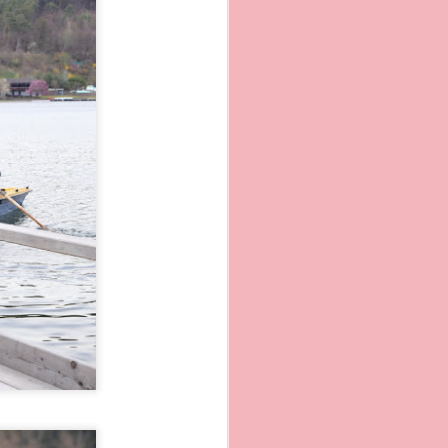
da qui e´uno dei motivi
 per ergastolani, e´stato
gioso e culturale, l