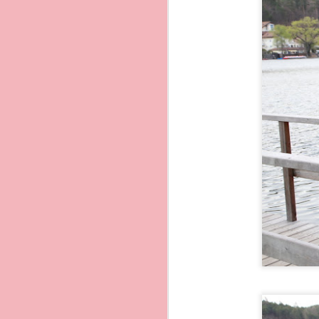
1. La Corricella
Il mio luogo prefeito in 
Marina di Corricella e´il
percorrendo a piedi circa
Il piccolo borgo e´un´es
colorate cosi per ricono
Sono un complesso archit
danno vita a una vera m
di questo bellissimo bor
Lungo la Coricella ci so
accomodarsi e assaporar