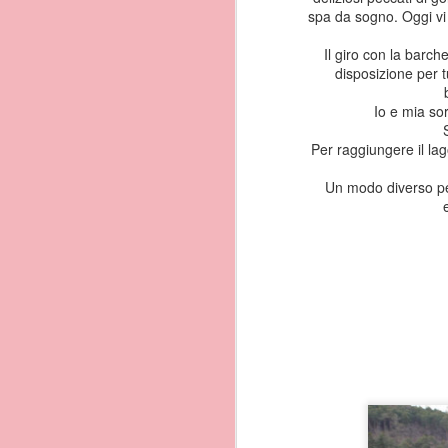
Ricca di tradizioni, cul
spa da sogno. Oggi vi v
ammirarli ...Scrittori e
Ma andiamo a vedere assi
Il giro con la barch
del mondo.
disposizione per tu
Io e mia sor
Per raggiungere il lag
Un modo diverso pe