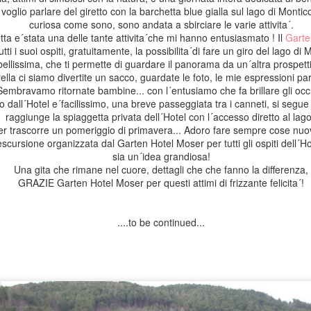
tura e una gastronomia prelibata , gode di paesaggi mozzafiato che ispira
oglio parlare del giretto con la barchetta blue gialla sul lago di Montico
 registi di fama mondiale si sono lasciati incantare e hanno tratto grande
curiosa come sono, sono andata a sbirciare le varie attivita´.
eme tutte le tappe che ho visitato durante il mio soggiorno sulla´isola
etta e´stata una delle tante attivita´che mi hanno entusiasmato ! Il
Garte
tti i suoi ospiti, gratuitamente, la possibilita´di fare un giro del lago di
bellissima, che ti permette di guardare il panorama da un´altra prospett
ella ci siamo divertite un sacco, guardate le foto, le mie espressioni par
Sembravamo ritornate bambine... con l´entusiamo che fa brillare gli occh
o dall´Hotel e´facilissimo, una breve passeggiata tra i canneti, si segue 
raggiunge la spiaggetta privata dell´Hotel con l´accesso diretto al lag
r trascorre un pomeriggio di primavera... Adoro fare sempre cose nuo
escursione organizzata dal Garten Hotel Moser per tutti gli ospiti dell´Ho
sia un´idea grandiosa!
Una gita che rimane nel cuore, dettagli che che fanno la differenza,
GRAZIE Garten Hotel Moser per questi attimi di frizzante felicita´!
....to be continued...