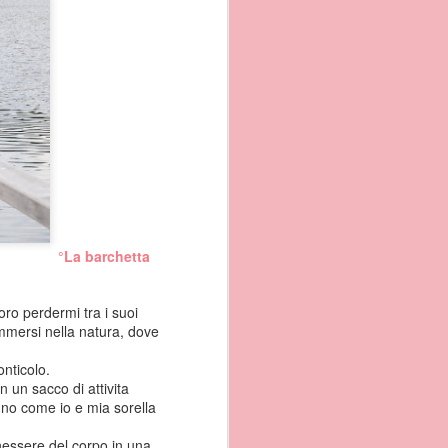
°La barchetta
oro perdermi tra i suoi
i immersi nella natura, dove
onticolo.
n un sacco di attivita
egno come io e mia sorella
o,
enessere del corpo in una