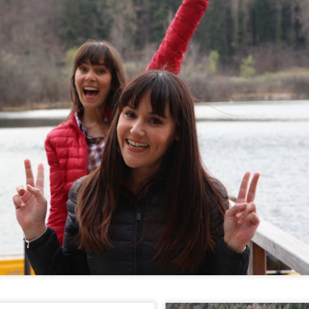
o (insider) per l´anneddoto.
ato zona Terra Murata, c'era la sezione del cucito e tutte le donne dell'isola si face
urata, all'alba si radunavano le donne (madri e mogli) dei marinai che erano lontan
speranza che dalla parte più alta dell'isola, arrivassero ai loro uomini in mezzo al 