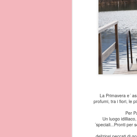
La Primavera e´ ass
profumi, tra i fiori, le
Per P
Un luogo idilliaco
Isola di procida e´intima
´speciali...Pronti per
E´l´isola piu piccola di t
caratterizzato da una st
deliziosi peccati di g