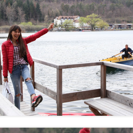
iunge Terra Murata, tappa obbligata per chi visita Procida. Il panorama 
realizzato delle foto al tramonto che fanno emozionare.
terno del borgo di Terra Murata , e´stato per molti anni un penitenziario
 e´visitabile su appuntamento.
o di Terra Murata anche l´Abbazia di San Michele (XVI sec.) nucleo reli
piu ricche e prestigiose dell´Italia Meridionale.
onastero di Santa Margherita.