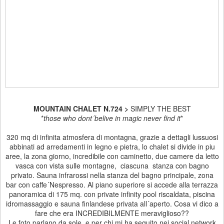
MOUNTAIN CHALET N.724 >
SIMPLY THE BEST
*
those who dont´belive in magic never find it
*
320 mq di infinita atmosfera di montagna, grazie a dettagli lussuosi
abbinati ad arredamenti in legno e pietra, lo chalet si divide in piu
aree, la zona giorno, incredibile con caminetto, due camere da letto
vasca con vista sulle montagne, ciascuna stanza con bagno
privato. Sauna infrarossi nella stanza del bagno principale, zona
bar con caffe´Nespresso. Al piano superiore si accede alla terrazza
panoramica di 175 mq. con private infinity pool riscaldata, piscina
idromassaggio e sauna finlandese privata all´aperto. Cosa vi dico a
fare che era INCREDIBILMENTE meraviglioso??
Le foto parlano da sole, e per chi mi ha seguito nei social network