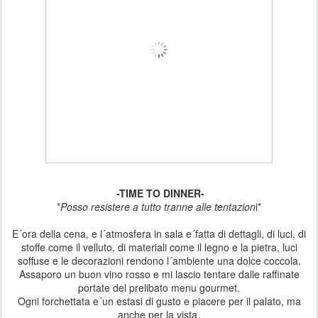
-TIME TO DINNER-
*
Posso resistere a tutto tranne alle tentazion
i*
E´ora della cena, e l´atmosfera in sala e´fatta di dettagli, di luci, di
stoffe come il velluto, di materiali come il legno e la pietra, luci
soffuse e le decorazioni rendono l´ambiente una dolce coccola.
Assaporo un buon vino rosso e mi lascio tentare dalle raffinate
portate del prelibato menu gourmet.
Ogni forchettata e´un estasi di gusto e piacere per il palato, ma
anche per la vista.