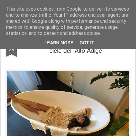
Francesca Cappelletti
Model - blogger -designer- image consultant FOR COLLABRATION: francesca@cit-consult.com
This site uses cookies from Google to deliver its services
and to analyze traffic. Your IP address and user-agent are
shared with Google along with performance and security
metrics to ensure quality of service, generate usage
statistics, and to detect and address abuse.
Il mountain chalet 724 a tre metri sopra il
NOV
LEARN MORE
GOT IT
29
cielo dell´Alto Adige