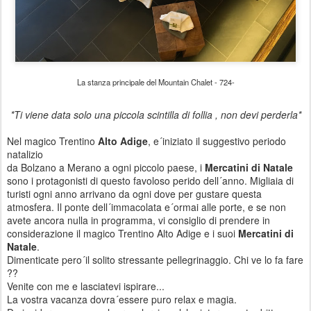
La stanza principale del Mountain Chalet - 724-
*Ti viene data solo una piccola scintilla di follia , non devi perderla*
Nel magico Trentino
Alto Adige
, e´iniziato il suggestivo periodo
natalizio
da Bolzano a Merano a ogni piccolo paese, i
Mercatini di Natale
sono i protagonisti di questo favoloso perido dell´anno. Migliaia di
turisti ogni anno arrivano da ogni dove per gustare questa
atmosfera. Il ponte dell´immacolata e´ormai alle porte, e se non
avete ancora nulla in programma, vi consiglio di prendere in
considerazione il magico Trentino Alto Adige e i suoi
Mercatini di
Natale
.
Dimenticate pero´il solito stressante pellegrinaggio. Chi ve lo fa fare
??
Venite con me e lasciatevi ispirare...
La vostra vacanza dovra´essere puro relax e magia.