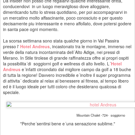
Da insider non posso che regalarvi qualche interessante dritta,
conducendovi in un luogo meraviglioso dove alloggiare,
dimenticando tutto lo stress quotidiano, per poi accompagnarvi in
un mercatino molto affascinante, poco conosciuto e per questo
decisamente piu interessante e meno affollato, dove potersi godere
in santa pace ogni momento.
La scorsa settimana sono stata qualche giorno in Val Passira
presso l'
Hotel Andreus
, incastonato tra le montagne, immerso nel
verde della natura incontaminata dell´Alto Adige, nei pressi di
Merano.
In Stile tirolese di grande raffinatezza offre ai propri ospiti
la possibilita´di soggiorni golf e wellness di alto livello. L´
Hotel
Andreus
e´infatti circondato dal migliore campo da golf a 18 buche
di tutta la regione! Davvero incredibile e´inoltre il super programma
di attivita´ dedicate al relax al benessere al fitness, al tempo libero
ed è il luogo ideale per tutti coloro che desiderano qualcosa di
speciale.
Mountain Chalet -724- soggiorno
"Perche´sentirsi bene e´una sensazione sublime."