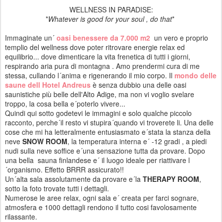
WELLNESS IN PARADISE:
*
Whatever is good for your soul , do that
*
Immaginate un´
oasi benessere
da 7.000 m2
un vero e proprio
templio del wellness dove poter ritrovare energie relax ed
equilibrio... dove dimenticare la vita frenetica di tutti i giorni,
respirando aria pura di montagna . Amo prendermi cura di me
stessa, cullando l´anima e rigenerando il mio corpo. Il
mondo delle
saune dell Hotel Andreus
è senza dubbio una delle oasi
saunistiche più belle dell'Alto Adige, ma non vi voglio svelare
troppo, la cosa bella e´poterlo vivere...
Quindi qui sotto godetevi le immagini e solo qualche piccolo
racconto, perche´il resto vi stupira´quando vi troverete li. Una delle
cose che mi ha letteralmente entusiasmato e´stata la stanza della
neve
SNOW ROOM
, la temperatura interna e´ -12 gradi , a piedi
nudi sulla neve soffice e´una sensazione tutta da provare. Dopo
una bella sauna finlandese e´ il luogo ideale per riattivare l
´organismo. Effetto BRRR assicurato!!
Un´alta sala assolutamente da provare e´la
THERAPY ROOM
,
sotto la foto trovate tutti i dettagli.
Numerose le aree relax, ogni sala e´ creata per farci sognare,
atmosfera e 1000 dettagli rendono il tutto cosi favolosamente
rilassante.