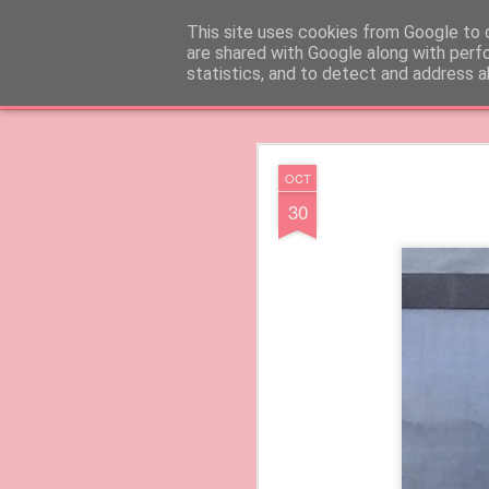
Francesca Cappelletti
Model - blogger -d
This site uses cookies from Google to d
are shared with Google along with perf
statistics, and to detect and address a
Classica
Flipcard
Rivista
Mosaico
Sidebar
Istantanea
Times
OCT
OCT
26
30