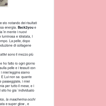
 sto notando dei risultati
ssa energia.
Back2you
e
ia´in mente i nuovi
 luminosa e idratata, l
tempo. La pelle, dopo
roduzione di collagene
da qui e´uno dei motivi
attivi sono il mezzo più
 per ergastolani, e´stato
 ho fatto io ogni giorno
lla pelle e i tessuti con
gioso e culturale, l
 i miei leggins siamo
!! E Lui non sa quante
ie passeggiate, i miei
 per tutto il mese, e i
 sito ho gia´ individuato
fico,
la mascherina occhi
rata e super glow , e