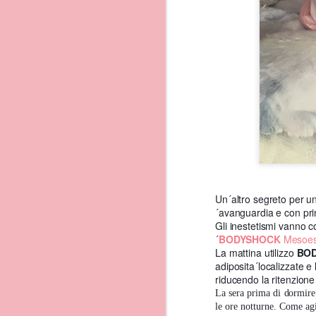
Dall´altro lato dell´iso
Marina di Chioiella, pro
isolotto di Vivara, una r
purtroppo nel periodo di
Un´altro segreto per un
´avanguardia e con princ
Procida essendo un´isol
Gli inestetismi vanno 
e il mare pulito. (almen
´
BODYSHOCK
Mesoes
La mattina utilizzo
BOD
adiposita´localizzate e
riducendo la ritenzione 
La sera prima di dormire
le ore notturne. Come agis