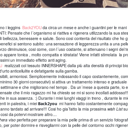
no i leggins
Back2YOU
da circa un mese e anche i guantini per le mani e
NTI:
Pensate che l´organismo si riattiva e rigenera utilizzando la sua ste
o di bellezza, benessere e salute. Sono cosi contenta del risultato che ho g
 benefici si sentono subito: una sensazione di leggerezza unita a una pelle
orzo diminuisce, cosi come, con l´uso costante, si attenuano i segni del 
zo appare tonica , molto compatta e idratata!
Viene infatti stimolata la p
issimi un immediato effetto anti aging.
iunge Terra Murata, tappa obbligata per chi visita Procida. Il panorama 
realizzati col tessuto INNERSHAPE dalla più alta densità di principi bio
U
realizzato delle foto al tramonto che fanno emozionare.
'urto anticellulite e defatigante sulla gamba.
terno del borgo di Terra Murata , e´stato per molti anni un penitenziario
isibili, armoniosi. Semplicemente indossando il capo costantemente, come
 e´visitabile su appuntamento.
inimo 30 giorni consecutivi) si attiva un trattamento intenso e graduale su
o di Terra Murata anche l´Abbazia di San Michele (XVI sec.) nucleo reli
oche settimane e che migliorano nel tempo . Da un´mese a questa parte, io e
piu ricche e prestigiose dell´Italia Meridionale.
 Pensate che il mio ragazzo mi ha chiesto se mi si sono incollati addosso!
onastero di Santa Margherita.
che in sua assenza. :) Durante i miei lunghi viaggi in treno , durante le m
nti in palestra, i miei
mi hanno fatto costantemente compagnia
Back2you
hanno tardato ad arrivare!!! Cosi ho gia´fatto la mia prossima
wish List
sul
cosi da potervi mostrare altro....
hera viso
perfetta per preparare la mia pelle prima di un servizio fotogra
no, per poter dormire e risvegliarmi con la pelle del contorno occhi rigene