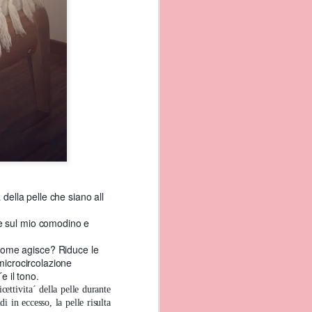
 sono giunta al porto di
della pelle che siano all
invece sono cristalline
re sul mio comodino e
 Come agisce? Riduce le
 microcircolazione
e il tono.
cettivita´ della pelle durante
i in eccesso, la pelle risulta