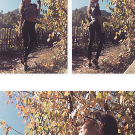
assoluto di Procida e´ la Corricella.
 borgo dei pescatori piu antico dell´isola di Procida , e´raggiungibile vi
 1 km dal porto dove vi lascia il traghetto/ aliscafo.
plosione di case colorate, sono le case dei pescatori e si dice che un 
scerle dal mare....
ettonico unico, incastonate una all´altra s´intercciano archi, cupole fi
eraviglia! Non a caso Apple nel 2015 ha pubblicizzato i loro prodotti 
go.
no molti ristoranti e una gelateria Chiaro di Luna che fa un gelato sens
e la bellezza e la tranquillità di questo magico luogo.