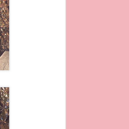
a mare , oppure
tempo le abbiano
nestre e gradinate che
con l´immagine dal mare
azionale. Vale la pena