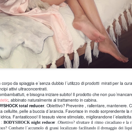
la son arrivata a piedi costeggiando il mare, e dopo una bella passeggiata
seguendo sulla destra si arriva all´
iserva naturale di rara bellezza,
 settembre non era visitabile.
 corpo da spiaggia e´senza dubbio l´utilizzo di prodotti mirati per la cura 
ipi attivi ultraconcentrati.
a vulcanica e´caratterizzata da sabbia nera molto suggestiva, le acque 
combambattuti, e bisogna iniziare subito! Il prodotto che non puo´manca
o nel periodo di settembre quando l´ho visitata io)
tetic
, abbinato naturalmente al trattamento in cabina.
YSHOCK total reducer
. Obiettivo? Prevenire , rallentare, mantenere.
 la cellulite, pelle a buccia d´arancia. Favorisce in modo sorprendente la
idrica. Fantasticooo! Il tessuto viene stimolato, migliorandone l´elasticita´
 :
BODYSHOCK night reducer
.Obiettivo? sfruttare il ritmo circadiano e la ri
ce? Combatte l´accumolo di grassi localizzato facilitando il drenaggio dei liquid