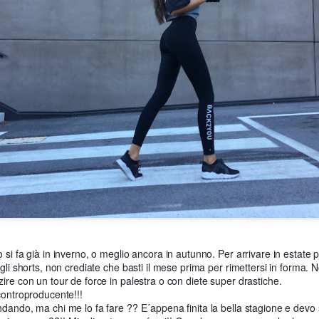
Mini Guida di Procida
raccontata attraverso i miei occhi:
Come vi avevo promesso nel mio ultimo racconto,
 si fa già in inverno, o meglio ancora in autunno. Per arrivare in estate 
vi porto con me a scoprire tutto ciò che c´e´da vedere a Procida.
li shorts, non crediate che basti il mese prima per rimettersi in forma. No
ire con un tour de force in palestra o con diete super drastiche.
, tranquilla e autentica.
 controproducente!!!
utto il Golfo di Napoli, e si distingue dalle altre per il suo fascino autentic
dando, ma chi me lo fa fare ?? E´appena finita la bella stagione e devo 
oria e da una tradizione fondata sulla pesca e da un´identita´marittima.