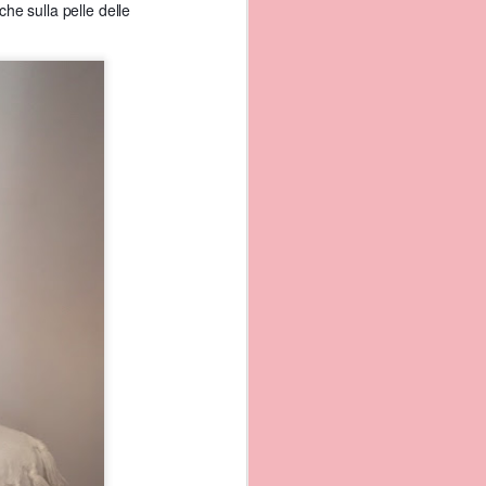
che sulla pelle delle
vano preparare il corredo
i da Procida. ..
Insieme
mare.