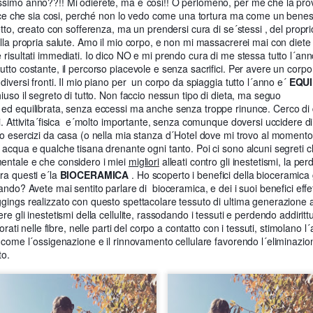
ssimo anno??!! Mi odierete, ma e´cosi!! O perlomeno, per me che la pr
tura e una gastronomia prelibata , gode di paesaggi mozzafiato che ispira
elice che sia cosi, perché non lo vedo come una tortura ma come un benes
 registi di fama mondiale si sono lasciati incantare e hanno tratto grande
etto, creato con sofferenza, ma un prendersi cura di se´stessi , del propri
eme tutte le tappe che ho visitato durante il mio soggiorno sulla´isola
lla propria salute. Amo il mio corpo, e non mi massacrerei mai con diete
risultati immediati. Io dico NO e mi prendo cura di me stessa tutto l´anno.
tto costante, il percorso piacevole e senza sacrifici. Per avere un corpo
diversi fronti. Il mio piano per un corpo da spiaggia tutto l´anno e´
EQUI
iuso il segreto di tutto. Non faccio nessun tipo di dieta, ma seguo
ed equilibrata, senza eccessi ma anche senza troppe rinunce. Cerco di 
i. Attivita´fisica e´molto importante, senza comunque doversi uccidere d
o esercizi da casa (o nella mia stanza d´Hotel dove mi trovo al momento) 
 acqua e qualche tisana drenante ogni tanto.
Poi ci sono alcuni segreti 
entale e che considero i miei
migliori
alleati contro gli inestetismi, la perdi
ra questi e´la
BIOCERAMICA
. Ho scoperto i benefici della bioceramica g
rlando?
Avete mai sentito parlare di bioceramica, e dei i suoi benefici effe
gings realizzato con questo spettacolare tessuto di ultima generazione a
e gli inestetismi della cellulite, rassodando i tessuti e perdendo addirit
porati nelle fibre, nelle parti del corpo a contatto con i tessuti, stimolano 
 come l´ossigenazione e il rinnovamento cellulare favorendo l´eliminazione 
to.