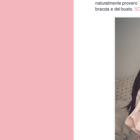
naturalmente provero
braccia e del busto.
SC
Curiosità da insider:
Un grazie speciale a Tat
Nel carcere di Procida, situ
nunziale dai detenuti...
Sempre nei pressi di Terra M
intonavano dei canti con la 