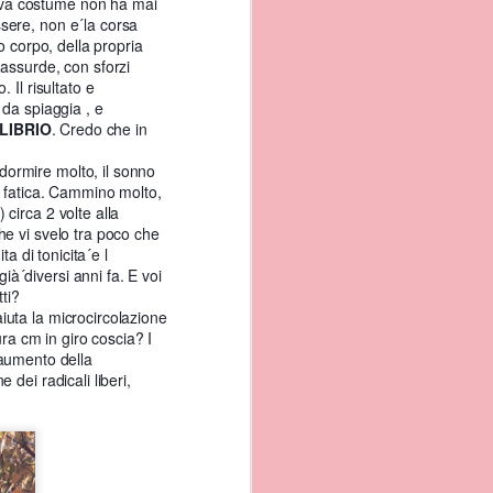
ova costume non ha mai
no chi ha la fortuna di
sere, non e´la corsa
 ispirazione da essa.
o corpo, della propria
 dei pescatori piu bella
 assurde, con sforzi
 Il risultato e
 da spiaggia , e
LIBRIO
. Credo che in
dormire molto, il sonno
i fatica. Cammino molto,
circa 2 volte alla
che vi svelo tra poco che
ta di tonicita´e l
ià´diversi anni fa. E voi
tti?
iuta la microcircolazione
tura cm in giro coscia?
I
l´aumento della
dei radicali liberi,