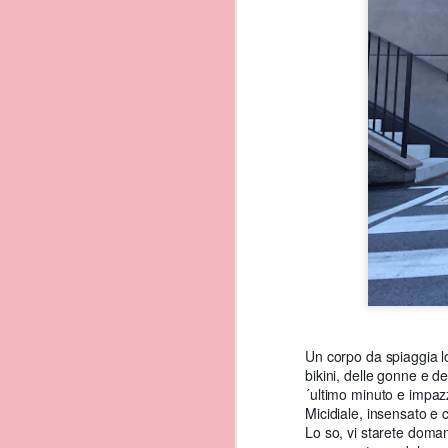
Un corpo da spiaggia lo
bikini,
delle gonne e deg
´ultimo minuto e impazz
Isola di procida e´intima
Micidiale, insensato e
E´l´isola piu piccola di t
Lo so, vi starete doman
caratterizzato da una st