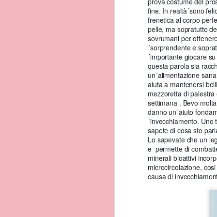
prova costume del pro
Ricca di tradizioni, cul
fine. In realtà´sono f
ammirarli ...Scrittori e
frenetica al corpo perf
Ma andiamo a vedere assi
pelle, ma sopratutto de
del mondo.
sovrumani per ottenere 
´sorprendente e sopratu
´importante giocare su 
questa parola sia racch
un´alimentazione sana 
aiuta a mantenersi bell
mezzoretta di palestra 
settimana . Bevo molta
danno un´aiuto fondam
´invecchiamento. Uno t
sapete di cosa sto pa
Lo sapevate che un leg
e permette di combatter
minerali bioattivi incor
microcircolazione, cosi
causa di invecchiamen