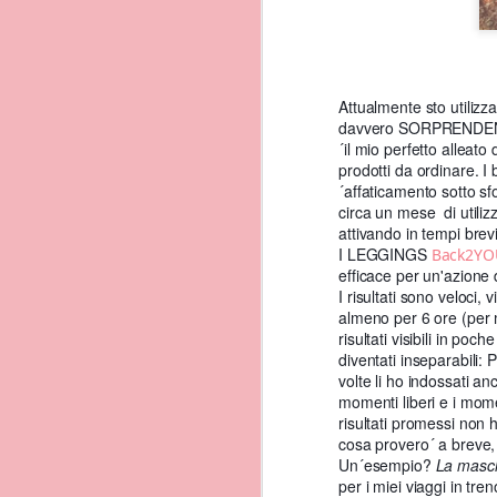
Attualmente sto utilizza
davvero SORPRENDE
´il mio perfetto alleat
prodotti da ordinare. I
´affaticamento sotto sf
circa un mese di utiliz
2. Terra Murata
attivando in tempi brev
Dalla Corricella si ragg
I LEGGINGS
Back2YO
di maggior fascino. Ho 
efficace per un'azione d
Palazzo d´Avalos, all´in
I risultati
sono veloci, v
dismesso nel 1988 e ora
almeno per 6 ore (per m
Da non perdere nel borg
risultati visibili in p
´abbazia extra le chiese 
diventati inseparabili:
Da visitare inoltre il m
volte li ho indossati an
momenti liberi e i mome
risultati promessi non 
cosa provero´ a breve, 
Un´esempio?
La masc
per i miei viaggi in tre