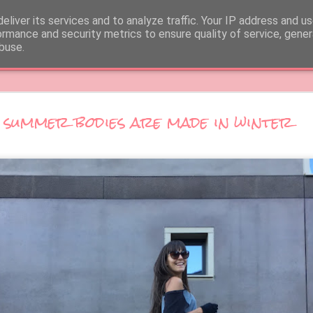
esigner- image consultant FOR COLLABRATION: fran
eliver its services and to analyze traffic. Your IP address and u
ormance and security metrics to ensure quality of service, gene
buse.
lide
Vieni, ti porto a Procida !
summer bodies are made in winter