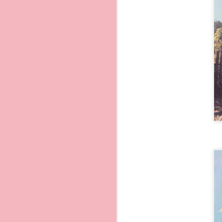
1. La Corricella
Il mio luogo prefeito in 
Marina di Corricella e´il
percorrendo a piedi circa
Il piccolo borgo e´un´es
colorate cosi per ricono
Sono un complesso archit
danno vita a una vera m
di questo bellissimo bor
Lungo la Coricella ci so
accomodarsi e assaporar